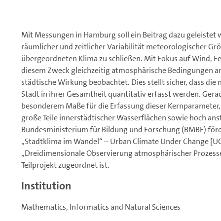
Mit Messungen in Hamburg soll ein Beitrag dazu geleistet
räumlicher und zeitlicher Variabilität meteorologischer G
übergeordneten Klima zu schließen. Mit Fokus auf Wind, 
diesem Zweck gleichzeitig atmosphärische Bedingungen am
städtische Wirkung beobachtet. Dies stellt sicher, dass di
Stadt in ihrer Gesamtheit quantitativ erfasst werden. Gera
besonderem Maße für die Erfassung dieser Kernparameter, 
große Teile innerstädtischer Wasserflächen sowie hoch a
Bundesministerium für Bildung und Forschung (BMBF) fö
„Stadtklima im Wandel“ – Urban Climate Under Change [UC]²
„Dreidimensionale Observierung atmosphärischer Prozesse
Teilprojekt zugeordnet ist.
Institution
Mathematics, Informatics and Natural Sciences