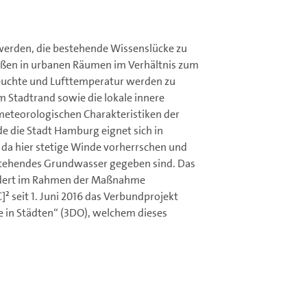
 werden, die bestehende Wissenslücke zu
rößen in urbanen Räumen im Verhältnis zum
Feuchte und Lufttemperatur werden zu
 Stadtrand sowie die lokale innere
e meteorologischen Charakteristiken der
de die Stadt Hamburg eignet sich in
da hier stetige Winde vorherrschen und
nstehendes Grundwasser gegeben sind. Das
rdert im Rahmen der Maßnahme
 seit 1. Juni 2016 das Verbundprojekt
 in Städten“ (3DO), welchem dieses