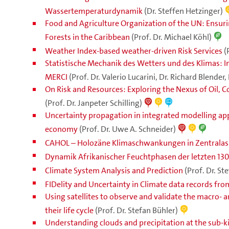
Wassertemperaturdynamik
(Dr. Steffen Hetzinger)
Food and Agriculture Organization of the UN: Ensuri
Forests in the Caribbean
(Prof. Dr. Michael Köhl)
Weather Index-based weather-driven Risk Services
(
Statistische Mechanik des Wetters und des Klimas: I
MERCI
(Prof. Dr. Valerio Lucarini, Dr. Richard Blender,
On Risk and Resources: Exploring the Nexus of Oil, 
(Prof. Dr. Janpeter Schilling)
Uncertainty propagation in integrated modelling app
economy
(Prof. Dr. Uwe A. Schneider)
CAHOL – Holozäne Klimaschwankungen in Zentralas
Dynamik Afrikanischer Feuchtphasen der letzten 130
Climate System Analysis and Prediction
(Prof. Dr. St
FIDelity and Uncertainty in Climate data records fr
Using satellites to observe and validate the macro- 
their life cycle
(Prof. Dr. Stefan Bühler)
Understanding clouds and precipitation at the sub-