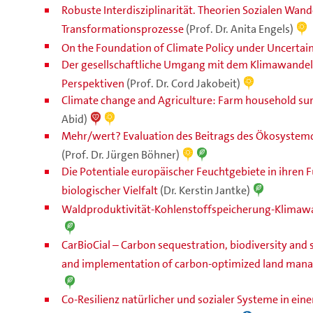
Robuste Interdisziplinarität. Theorien Sozialen Wand
Transformationsprozesse
(Prof. Dr. Anita Engels)
On the Foundation of Climate Policy under Uncertai
Der gesellschaftliche Umgang mit dem Klimawandel: 
Perspektiven
(Prof. Dr. Cord Jakobeit)
Climate change and Agriculture: Farm household sur
Abid)
Mehr/wert? Evaluation des Beitrags des Ökosystemd
(Prof. Dr. Jürgen Böhner)
Die Potentiale europäischer Feuchtgebiete in ihren 
biologischer Vielfalt
(Dr. Kerstin Jantke)
Waldproduktivität-Kohlenstoffspeicherung-Klima
CarBioCial – Carbon sequestration, biodiversity and
and implementation of carbon-optimized land mana
Co-Resilienz natürlicher und sozialer Systeme in ein