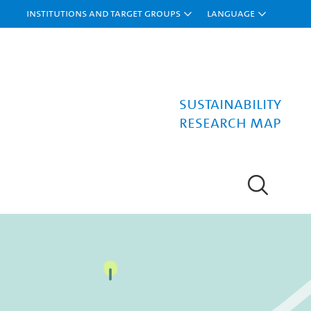
Institutions and target groups
Language
Sustainability
research map