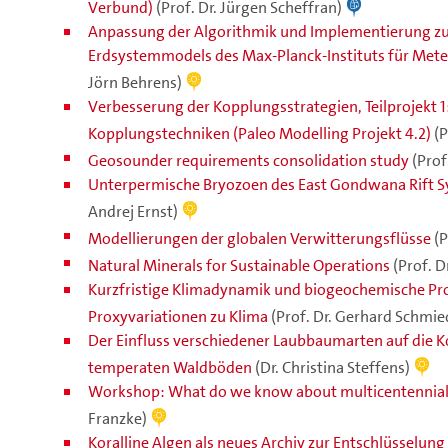
Verbund)
(Prof. Dr. Jürgen Scheffran)
Anpassung der Algorithmik und Implementierung z
Erdsystemmodels des Max-Planck-Instituts für Meteo
Jörn Behrens)
Verbesserung der Kopplungsstrategien, Teilprojekt 1:
Kopplungstechniken (Paleo Modelling Projekt 4.2)
(P
Geosounder requirements consolidation study
(Prof
Unterpermische Bryozoen des East Gondwana Rift Sys
Andrej Ernst)
Modellierungen der globalen Verwitterungsflüsse
(P
Natural Minerals for Sustainable Operations
(Prof. 
Kurzfristige Klimadynamik und biogeochemische Pro
Proxyvariationen zu Klima
(Prof. Dr. Gerhard Schmied
Der Einfluss verschiedener Laubbaumarten auf die K
temperaten Waldböden
(Dr. Christina Steffens)
Workshop: What do we know about multicentennial, m
Franzke)
Koralline Algen als neues Archiv zur Entschlüsselu