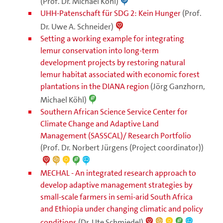
(Prof. Dr. Michael Köhl)
UHH-Patenschaft für SDG 2: Kein Hunger
(Prof.
Dr. Uwe A. Schneider)
Setting a working example for integrating
lemur conservation into long-term
development projects by restoring natural
lemur habitat associated with economic forest
plantations in the DIANA region
(Jörg Ganzhorn,
Michael Köhl)
Southern African Science Service Center for
Climate Change and Adaptive Land
Management (SASSCAL)/ Research Portfolio
(Prof. Dr. Norbert Jürgens (Project coordinator))
MECHAL - An integrated research approach to
develop adaptive management strategies by
small-scale farmers in semi-arid South Africa
and Ethiopia under changing climatic and policy
conditions
(Dr. Ute Schmiedel)