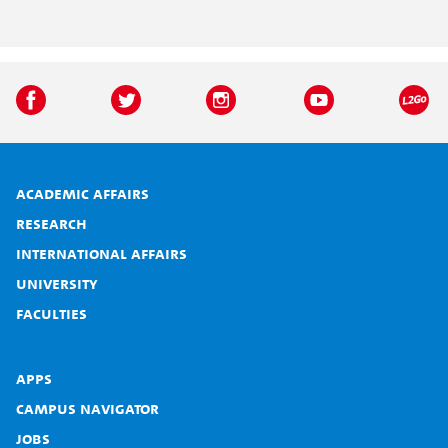
Academic affairs
Research
International affairs
University
Faculties
Apps
Campus Navigator
Jobs