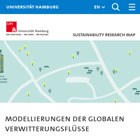
Universität Hamburg
Sustainability research map
ics,
cs and
iences
Modellierungen der globalen
Verwitterungsflüsse