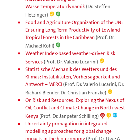
Wassertemperaturdynamik
(Dr. Steffen
Hetzinger)
Food and Agriculture Organization of the UN:
Ensuring Long Term Productivity of Lowland
Tropical Forests in the Caribbean
(Prof. Dr.
Michael Köhl)
Weather Index-based weather-driven Risk
Services
(Prof. Dr. Valerio Lucarini)
Statistische Mechanik des Wetters und des
Klimas: Instabilitäten, Vorhersagbarkeit und
Antwort – MERCI
(Prof. Dr. Valerio Lucarini, Dr.
Richard Blender, Dr. Christian Franzke)
On Risk and Resources: Exploring the Nexus of
Oil, Conflict and Climate Change in North-west
Kenya
(Prof. Dr. Janpeter Schilling)
Uncertainty propagation in integrated
modelling approaches for global change
impacts in the bio-economy
(Prof. Dr. Uwe A.