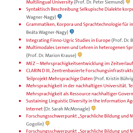
Multilingual University
(Prof. Dr. Peter Siemund)
Syntaktisch Beschreibung Selkupische Dialekte kor
Wagner-Nagy)
Grammatiken, Korpora und Sprachtechnologie für i
Beáta Wagner-Nagy)
Integrating Finno-Ugric Studies in Europe
(Prof. Dr.
Multimodales Lernen und Lehren in heterogenen Sp
(Prof. Dr. Marion Krause)
MEZ – Mehrsprachigkeitsentwicklung im Zeitverlau
CLARIN D III, Zentrenbasierte Forschungsinfrastruktu
Teilprojekt Mehrsprachige Daten
(Prof. Kristin Bühri
Mehrsprachigkeit in der nachhaltigen Universität. Te
Mehrsprachigkeit als Ressource nachhaltiger Gover
Sustaining Linguistic Diversity in the Information Ag
Internet
(Dr. Sarah McMonagle)
Forschungsschwerpunkt „Sprachliche Bildung und M
Gogolin)
Forschungsschwerpunkt „Sprachliche Bildung und Me