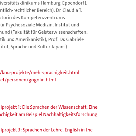
 Universitätsklinikums Hamburg-Eppendorf),
lich-rechtlicher Bereich), Dr. Claudia T.
inatorin des Kompetenzzentrums
für Psychosoziale Medizin, Institut und
iemund (Fakultät für Geisteswissenschaften;
stik und Amerikanistik), Prof. Dr. Gabriele
titut, Sprache und Kultur Japans)
/knu-projekte/mehrsprachigkeit.html
aet/personen/gogolin.html
ilprojekt 1: Die Sprachen der Wissenschaft. Eine
achigkeit am Beispiel Nachhaltigkeitsforschung
lprojekt 3: Sprachen der Lehre. English in the