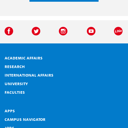
Academic affairs
Research
International affairs
University
Faculties
Apps
Campus Navigator
Jobs