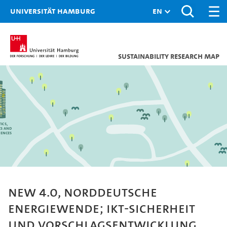
Universität Hamburg
Sustainability research map
ics,
cs and
iences
NEW 4.0, Norddeutsche
Energiewende; IKT-Sicherheit
und Vorschlagsentwicklung