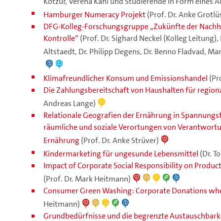
Kotzur, Verena Kahl und Studierende in Form eines
Hamburger Numeracy Projekt
(Prof. Dr. Anke Grotlü
DFG-Kolleg-Forschungsgruppe „Zukünfte der Nachha
Kontrolle“
(Prof. Dr. Sighard Neckel (Kolleg Leitung),
Altstaedt, Dr. Philipp Degens, Dr. Benno Fladvad, Mart
Klimafreundlicher Konsum und Emissionshandel
(Pr
Die Zahlungsbereitschaft von Haushalten für region
Andreas Lange)
Relationale Geografien der Ernährung in Spannungsf
räumliche und soziale Verortungen von Verantwortun
Ernährung
(Prof. Dr. Anke Strüver)
Kindermarketing für ungesunde Lebensmittel
(Dr. T
Impact of Corporate Social Responsibility on Prod
(Prof. Dr. Mark Heitmann)
Consumer Green Washing: Corporate Donations whe
Heitmann)
Grundbedürfnisse und die begrenzte Austauschbar