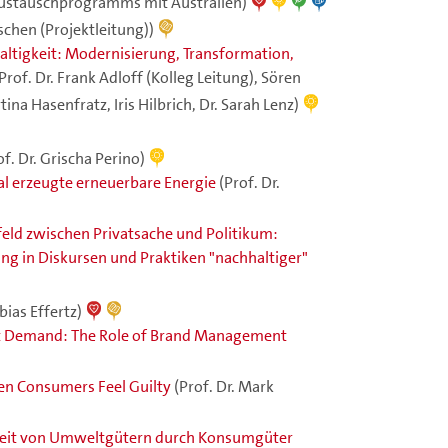
 Austauschprogramms mit Australien)
schen (Projektleitung))
ltigkeit: Modernisierung, Transformation,
 Prof. Dr. Frank Adloff (Kolleg Leitung), Sören
ina Hasenfratz, Iris Hilbrich, Dr. Sarah Lenz)
of. Dr. Grischa Perino)
al erzeugte erneuerbare Energie
(Prof. Dr.
eld zwischen Privatsache und Politikum:
g in Diskursen und Praktiken "nachhaltiger"
obias Effertz)
uct Demand: The Role of Brand Management
n Consumers Feel Guilty
(Prof. Dr. Mark
keit von Umweltgütern durch Konsumgüter