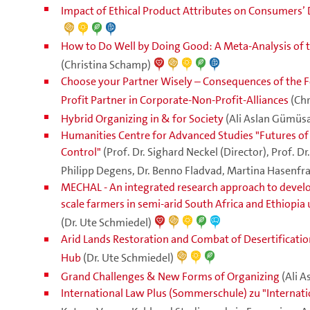
Impact of Ethical Product Attributes on Consumers’ 
How to Do Well by Doing Good: A Meta-Analysis of t
(Christina Schamp)
Choose your Partner Wisely – Consequences of the For
Profit Partner in Corporate-Non-Profit-Alliances
(Ch
Hybrid Organizing in & for Society
(Ali Aslan Gümüs
Humanities Centre for Advanced Studies "Futures of 
Control"
(Prof. Dr. Sighard Neckel (Director), Prof. Dr
Philipp Degens, Dr. Benno Fladvad, Martina Hasenfratz,
MECHAL - An integrated research approach to devel
scale farmers in semi-arid South Africa and Ethiopia
(Dr. Ute Schmiedel)
Arid Lands Restoration and Combat of Desertificatio
Hub
(Dr. Ute Schmiedel)
Grand Challenges & New Forms of Organizing
(Ali 
International Law Plus (Sommerschule) zu "Internat