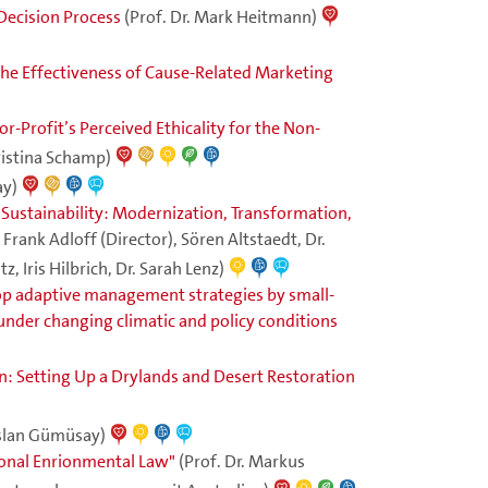
Decision Process
(Prof. Dr. Mark Heitmann)
he Effectiveness of Cause-Related Marketing
-Profit’s Perceived Ethicality for the Non-
ristina Schamp)
ay)
Sustainability: Modernization, Transformation,
. Frank Adloff (Director), Sören Altstaedt, Dr.
 Iris Hilbrich, Dr. Sarah Lenz)
op adaptive management strategies by small-
 under changing climatic and policy conditions
n: Setting Up a Drylands and Desert Restoration
Aslan Gümüsay)
ional Enrionmental Law"
(Prof. Dr. Markus