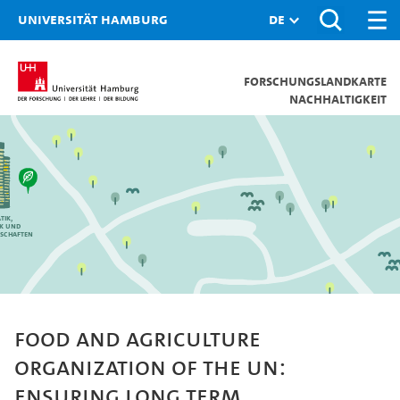
Universität Hamburg
Forschungslandkarte
Nachhaltigkeit
tik,
ik und
schaften
Food and Agriculture
Organization of the UN:
Ensuring Long Term