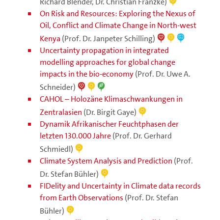
Richard Blender, Dr. Christian Franzke)
On Risk and Resources: Exploring the Nexus of
Oil, Conflict and Climate Change in North-west
Kenya
(Prof. Dr. Janpeter Schilling)
Uncertainty propagation in integrated
modelling approaches for global change
impacts in the bio-economy
(Prof. Dr. Uwe A.
Schneider)
CAHOL – Holozäne Klimaschwankungen in
Zentralasien
(Dr. Birgit Gaye)
Dynamik Afrikanischer Feuchtphasen der
letzten 130.000 Jahre
(Prof. Dr. Gerhard
Schmiedl)
Climate System Analysis and Prediction
(Prof.
Dr. Stefan Bühler)
FIDelity and Uncertainty in Climate data records
from Earth Observations
(Prof. Dr. Stefan
Bühler)