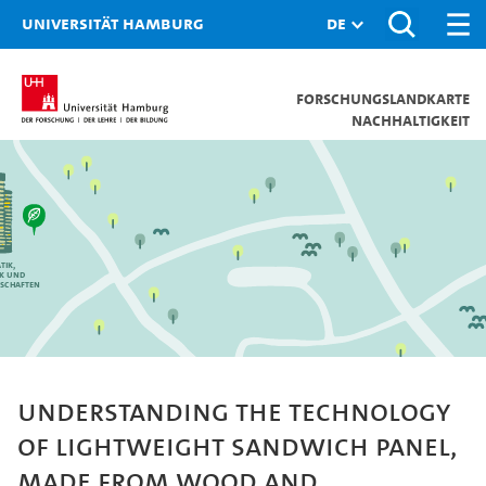
Universität Hamburg
Forschungslandkarte
Nachhaltigkeit
tik,
ik und
schaften
Understanding the technology
of lightweight sandwich panel,
made from wood and