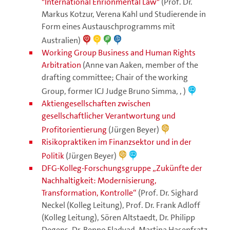
"International Enrionmental Law"
(Prof. Dr.
Markus Kotzur, Verena Kahl und Studierende in
Form eines Austauschprogramms mit
Australien)
Working Group Business and Human Rights
Arbitration
(Anne van Aaken, member of the
drafting committee; Chair of the working
Group, former ICJ Judge Bruno Simma, , )
Aktiengesellschaften zwischen
gesellschaftlicher Verantwortung und
Profitorientierung
(Jürgen Beyer)
Risikopraktiken im Finanzsektor und in der
Politik
(Jürgen Beyer)
DFG-Kolleg-Forschungsgruppe „Zukünfte der
Nachhaltigkeit: Modernisierung,
Transformation, Kontrolle“
(Prof. Dr. Sighard
Neckel (Kolleg Leitung), Prof. Dr. Frank Adloff
(Kolleg Leitung), Sören Altstaedt, Dr. Philipp
Degens, Dr. Benno Fladvad, Martina Hasenfratz,