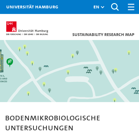
Universität Hamburg
Sustainability research map
ics,
cs and
iences
Bodenmikrobiologische
Untersuchungen