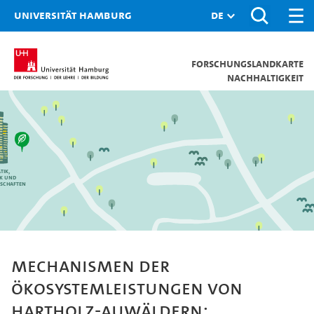
Universität Hamburg
Forschungslandkarte
Nachhaltigkeit
tik,
ik und
schaften
Mechanismen der
Ökosystemleistungen von
Hartholz-Auwäldern: