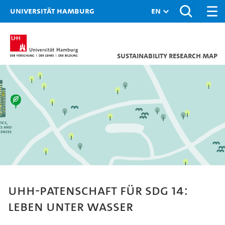
Universität Hamburg
Sustainability research map
ics,
cs and
iences
UHH-Patenschaft für SDG 14:
Leben unter Wasser