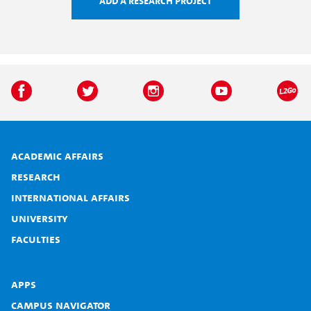
Add a research project
Academic affairs
Research
International affairs
University
Faculties
Apps
Campus Navigator