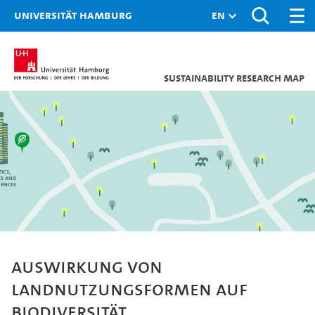
Universität Hamburg
Sustainability research map
ics,
cs and
iences
Auswirkung von
Landnutzungsformen auf
Biodiversität