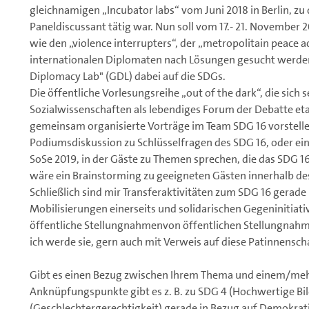
gleichnamigen „Incubator labs“ vom Juni 2018 in Berlin, zu
Paneldiscussant tätig war. Nun soll vom 17.- 21. November 2
wie den „violence interrupters“, der „metropolitain peace
internationalen Diplomaten nach Lösungen gesucht werden. 
Diplomacy Lab" (GDL) dabei auf die SDGs.
Die öffentliche Vorlesungsreihe „out of the dark“, die sich 
Sozialwissenschaften als lebendiges Forum der Debatte etabl
gemeinsam organisierte Vorträge im Team SDG 16 vorstelle
Podiumsdiskussion zu Schlüsselfragen des SDG 16, oder ei
SoSe 2019, in der Gäste zu Themen sprechen, die das SDG 16
wäre ein Brainstorming zu geeigneten Gästen innerhalb de
Schließlich sind mir Transferaktivitäten zum SDG 16 gera
Mobilisierungen einerseits und solidarischen Gegeninitiati
öffentliche Stellungnahmenvon öffentlichen Stellungnahm
ich werde sie, gern auch mit Verweis auf diese Patinnens
Gibt es einen Bezug zwischen Ihrem Thema und einem/meh
Anknüpfungspunkte gibt es z. B. zu SDG 4 (Hochwertige Bi
(Geschlechtergerechtigkeit) gerade in Bezug auf Demokrat