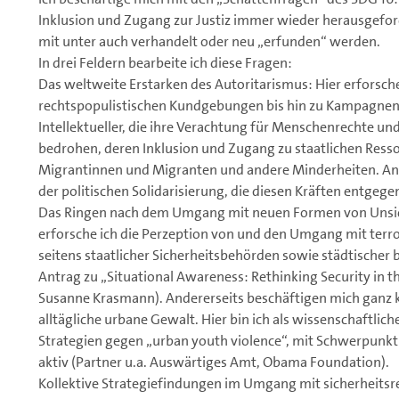
Inklusion und Zugang zur Justiz immer wieder herausgefor
mit unter auch verhandelt oder neu „erfunden“ werden.
In drei Feldern bearbeite ich diese Fragen:
Das weltweite Erstarken des Autoritarismus: Hier erforsch
rechtspopulistischen Kundgebungen bis hin zu Kampagnen 
Intellektueller, die ihre Verachtung für Menschenrechte u
bedrohen, deren Inklusion und Zugang zu staatlichen Resso
Migrantinnen und Migranten und andere Minderheiten. And
der politischen Solidarisierung, die diesen Kräften entgeg
Das Ringen nach dem Umgang mit neuen Formen von Unsic
erforsche ich die Perzeption von und den Umgang mit terr
seitens staatlicher Sicherheitsbehörden sowie städtischer b
Antrag zu „Situational Awareness: Rethinking Security in the
Susanne Krasmann). Andererseits beschäftigen mich ganz k
alltägliche urbane Gewalt. Hier bin ich als wissenschaftlic
Strategien gegen „urban youth violence“, mit Schwerpunkt a
aktiv (Partner u.a. Auswärtiges Amt, Obama Foundation).
Kollektive Strategiefindungen im Umgang mit sicherheits