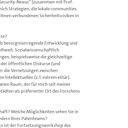
e-Security-Nexus“ (zusammen mit Prof.
mich Strategien, die lokale communities
ihnen verbundenen Sicherheitsrisiken in
sse?
 als besorgniserregende Entwicklung und
ltweit. Sozialwissenschaftlich
gen, beispielsweise die gleichzeitige
der öffentlichen Diskurse (und
er die Vernetzungen zwischen
 Intellektuellen (z.T. extrem elitär).
anen Raum, der für mich seit meiner
tädten als präferierter Ort des Forschens
aft? Welche Möglichkeiten sehen Sie in
iedern Ihres Patenteams?
go ist der Fortsetzungsworkshop des