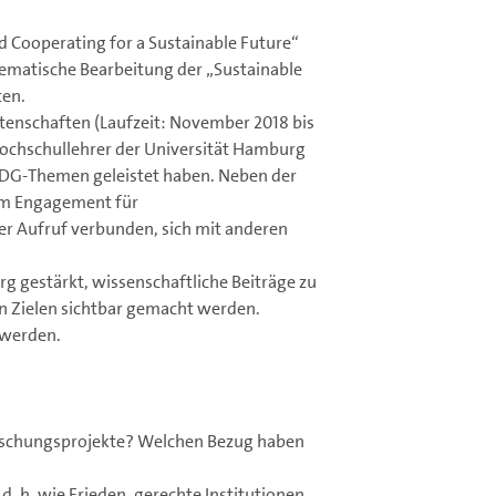
d Cooperating for a Sustainable Future“
tematische Bearbeitung der „Sustainable
ten.
atenschaften (Laufzeit: November 2018 bis
Hochschullehrer der Universität Hamburg
 SDG-Themen geleistet haben. Neben der
em Engagement für
er Aufruf verbunden, sich mit anderen
g gestärkt, wissenschaftliche Beiträge zu
n Zielen sichtbar gemacht werden.
t werden.
rschungsprojekte? Welchen Bezug haben
. h. wie Frieden, gerechte Institutionen,