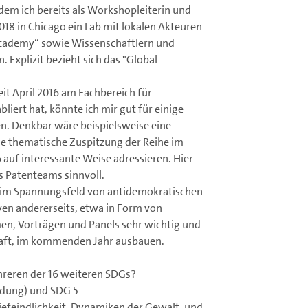
 dem ich bereits als Workshopleiterin und
018 in Chicago ein Lab mit lokalen Akteuren
 academy“ sowie Wissenschaftlern und
Explizit bezieht sich das "Global
seit April 2016 am Fachbereich für
iert hat, könnte ich mir gut für einige
n. Denkbar wäre beispielsweise eine
ne thematische Zuspitzung der Reihe im
 auf interessante Weise adressieren. Hier
s Patenteams sinnvoll.
de im Spannungsfeld von antidemokratischen
ven andererseits, etwa in Form von
en, Vorträgen und Panels sehr wichtig und
chaft, im kommenden Jahr ausbauen.
reren der 16 weiteren SDGs?
ldung) und SDG 5
iefeindlichkeit, Dynamiken der Gewalt, und