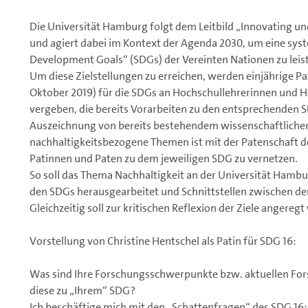
Die Universität Hamburg folgt dem Leitbild „Innovating un
und agiert dabei im Kontext der Agenda 2030, um eine sys
Development Goals“ (SDGs) der Vereinten Nationen zu leis
Um diese Zielstellungen zu erreichen, werden einjährige P
Oktober 2019) für die SDGs an Hochschullehrerinnen und 
vergeben, die bereits Vorarbeiten zu den entsprechenden
Auszeichnung von bereits bestehendem wissenschaftlich
nachhaltigkeitsbezogene Themen ist mit der Patenschaft d
Patinnen und Paten zu dem jeweiligen SDG zu vernetzen.
So soll das Thema Nachhaltigkeit an der Universität Hambur
den SDGs herausgearbeitet und Schnittstellen zwischen de
Gleichzeitig soll zur kritischen Reflexion der Ziele angereg
Vorstellung von Christine Hentschel als Patin für SDG 16:
Was sind Ihre Forschungsschwerpunkte bzw. aktuellen Fo
diese zu „Ihrem“ SDG?
Ich beschäftige mich mit den „Schattenfragen“ des SDG 16: d