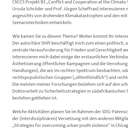
CliCCS Projekt B3 „Conflict and Cooperation at the Climat
Ursula Schröder und Prof. Jürgen Scheffran) interessieren 
angesichts von drohenden Klimakatastrophen und den mit 
Szenariotechniken entwickeln.
Wie kamen Sie zu diesem Thema? Woher kommt Ihr Intere
Der autoritäre Shift beschäftigt mich zum einen politisch,
zentrale Herausforderung für Frieden und Gerechtigkeit we
interessieren mich dabei einige der erstaunlichen Verbindun
Ästhetisierung öffentlicher Kampagnen und die Verrohung 
Handlungen), die wir im rechten Spektrum beobachten, od
rechtspopulistischen Gruppen („elitenfeindlich“) und rechten
Die meisten meiner Forschungen beziehen sich auf den urb
Doktorarbeit zu Sicherheitsstrategien in südafrikanischen S
bestehen geblieben ist.
Welche Aktivitäten planen Sie im Rahmen der SDG-Patensch
der (interdisziplinären) Vernetzung mit den anderen Mitgl
„Strategies for overcoming urban youth violence“ in Chica