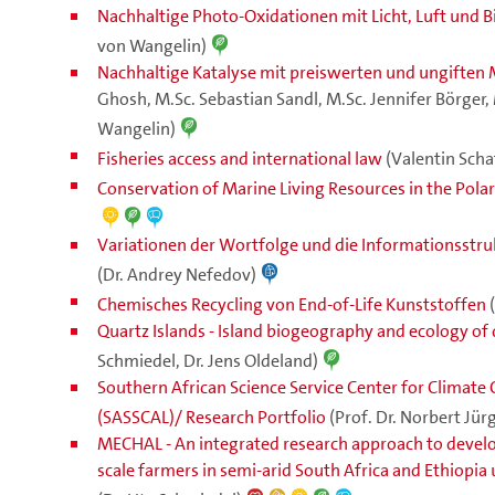
Nachhaltige Photo-Oxidationen mit Licht, Luft und 
von Wangelin)
Nachhaltige Katalyse mit preiswerten und ungiften 
Ghosh, M.Sc. Sebastian Sandl, M.Sc. Jennifer Börger, 
Wangelin)
Fisheries access and international law
(Valentin Scha
Conservation of Marine Living Resources in the Pola
Variationen der Wortfolge und die Informationsstruk
(Dr. Andrey Nefedov)
Chemisches Recycling von End-of-Life Kunststoffen
Quartz Islands - Island biogeography and ecology of di
Schmiedel, Dr. Jens Oldeland)
Southern African Science Service Center for Clima
(SASSCAL)/ Research Portfolio
(Prof. Dr. Norbert Jür
MECHAL - An integrated research approach to devel
scale farmers in semi-arid South Africa and Ethiopia