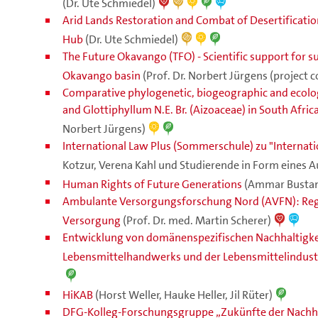
(Dr. Ute Schmiedel)
Arid Lands Restoration and Combat of Desertificatio
Hub
(Dr. Ute Schmiedel)
The Future Okavango (TFO) - Scientific support for 
Okavango basin
(Prof. Dr. Norbert Jürgens (project 
Comparative phylogenetic, biogeographic and ecologi
and Glottiphyllum N.E. Br. (Aizoaceae) in South Africa
Norbert Jürgens)
International Law Plus (Sommerschule) zu "Internat
Kotzur, Verena Kahl und Studierende in Form eines
Human Rights of Future Generations
(Ammar Busta
Ambulante Versorgungsforschung Nord (AVFN): Regio
Versorgung
(Prof. Dr. med. Martin Scherer)
Entwicklung von domänenspezifischen Nachhaltigke
Lebensmittelhandwerks und der Lebensmittelindust
HiKAB
(Horst Weller, Hauke Heller, Jil Rüter)
DFG-Kolleg-Forschungsgruppe „Zukünfte der Nachha