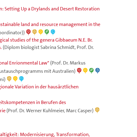
n: Setting Up a Drylands and Desert Restoration
sustainable land and resource management in the
coordinator))
cal studies of the genera Gibbaeum N.E. Br.
.
(Diplom biologist Sabrina Schmidt, Prof. Dr.
ional Enrionmental Law"
(Prof. Dr. Markus
 Austauschprogramms mit Australien)
mi)
nale Variation in der hausärztlichen
itskompetenzen in Berufen des
rie
(Prof. Dr. Werner Kuhlmeier, Marc Casper)
ltigkeit: Modernisierung, Transformation,