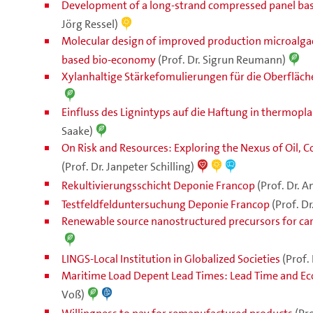
Development of a long-strand compressed panel ba
Jörg Ressel)
Molecular design of improved production microalgae 
based bio-economy
(Prof. Dr. Sigrun Reumann)
Xylanhaltige Stärkefomulierungen für die Oberfläc
Einfluss des Lignintyps auf die Haftung in thermopla
Saake)
On Risk and Resources: Exploring the Nexus of Oil, 
(Prof. Dr. Janpeter Schilling)
Rekultivierungsschicht Deponie Francop
(Prof. Dr. 
Testfeldfelduntersuchung Deponie Francop
(Prof. D
Renewable source nanostructured precursors for ca
LINGS-Local Institution in Globalized Societies
(Prof.
Maritime Load Depent Lead Times: Lead Time and E
Voß)