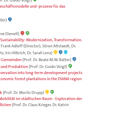
of. Dr. Guido Voigt)
eschäftsmodelle und -prozese für das
tler)
ne Dienelt)
Sustainability: Modernization, Transformation,
. Frank Adloff (Director), Sören Altstaedt, Dr.
 Iris Hilbrich, Dr. Sarah Lenz)
nd Gemeinden
(Prof. Dr. Beate M.W. Ratter)
 und Produktion
(Prof. Dr. Guido Voigt)
nservation into long-term development projects
economic forest plantations in the DIANA region
ik
(Prof. Dr. Moritz Drupp)
Mobilität im städtischen Raum - Exploration der
dlichen
(Prof. Dr. Claus Krieger, Dr. Katrin