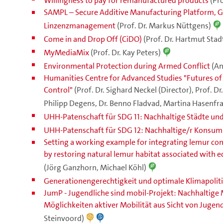
Willingness to pay for remanufactured products
(Pr
SAMPL – Secure Additive Manufacturing Platform, G
Linzenzmanagement
(Prof. Dr. Markus Nüttgens)
Come in and Drop Off (CiDO)
(Prof. Dr. Hartmut Stad
MyMediaMix
(Prof. Dr. Kay Peters)
Environmental Protection during Armed Conflict
(An
Humanities Centre for Advanced Studies "Futures of 
Control"
(Prof. Dr. Sighard Neckel (Director), Prof. Dr
Philipp Degens, Dr. Benno Fladvad, Martina Hasenfratz,
UHH-Patenschaft für SDG 11: Nachhaltige Städte u
UHH-Patenschaft für SDG 12: Nachhaltige/r Konsum
Setting a working example for integrating lemur co
by restoring natural lemur habitat associated with 
(Jörg Ganzhorn, Michael Köhl)
Generationengerechtigkeit und optimale Klimapolit
JumP - Jugendliche sind mobil-Projekt: Nachhaltige 
Möglichkeiten aktiver Mobilität aus Sicht von Jugen
Steinvoord)