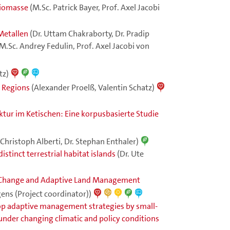
Biomasse
(M.Sc. Patrick Bayer, Prof. Axel Jacobi
Metallen
(Dr. Uttam Chakraborty, Dr. Pradip
M.Sc. Andrey Fedulin, Prof. Axel Jacobi von
tz)
r Regions
(Alexander Proelß, Valentin Schatz)
tur im Ketischen: Eine korpusbasierte Studie
(Christoph Alberti, Dr. Stephan Enthaler)
stinct terrestrial habitat islands
(Dr. Ute
te Change and Adaptive Land Management
gens (Project coordinator))
op adaptive management strategies by small-
 under changing climatic and policy conditions