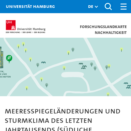
Universität Hamburg
Forschungslandkarte
Nachhaltigkeit
tik,
ik und
schaften
Meeresspiegeländerungen und
Sturmklima des letzten
Jahrtausends (südliche